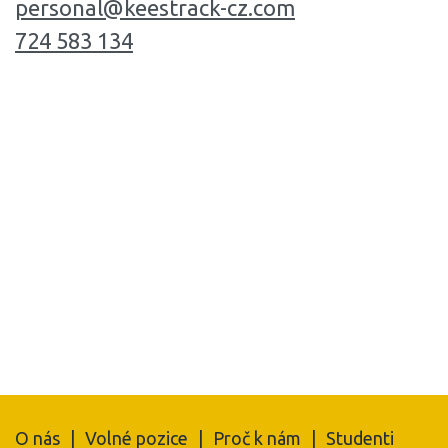
personal@keestrack-cz.com
724 583 134
O nás
|
Volné pozice
|
Proč k nám
|
Studenti